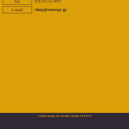
03(5913)7409
fax
shop@emerge.jp
e-mail
© 2026 emerge Art Jewelry Studio SELECT