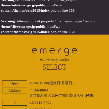
/home/siite/emerge.jp/public_html/wp-
content/themes/orig2015/index.php
on line
158
Warning
: Attempt to read property "max_num_pages" on null in
/home/siite/emerge.jp/public_html/wp-
content/themes/orig2015/index.php
on line
158
12:00-19:00(定休日:月曜日)
Open
〒166-0003
Address
東京都杉並区高円寺南2-22-8-B号 (
経路
)
03(5913)7408
tel